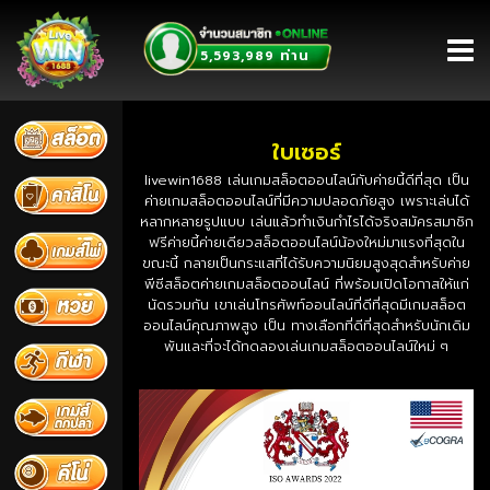
ท่าน
5,593,989
หน้าหลัก
ใบเซอร์
livewin1688 เล่นเกมสล็อตออนไลน์กับค่ายนี้ดีที่สุด เป็น
สมัครสมาชิก
ค่ายเกมสล็อตออนไลน์ที่มีความปลอดภัยสูง เพราะเล่นได้
หลากหลายรูปแบบ เล่นแล้วทำเงินกำไรได้จริงสมัครสมาชิก
ฟรีค่ายนี้ค่ายเดียวสล็อตออนไลน์น้องใหม่มาแรงที่สุดใน
ขณะนี้ กลายเป็นกระแสที่ได้รับความนิยมสูงสุดสำหรับค่าย
โปรโมชั่น
พีซีสล็อตค่ายเกมสล็อตออนไลน์ ที่พร้อมเปิดโอกาสให้แก่
นัดรวมกัน เขาเล่นโทรศัพท์ออนไลน์ที่ดีที่สุดมีเกมสล็อต
ออนไลน์คุณภาพสูง เป็น ทางเลือกที่ดีที่สุดสำหรับนักเดิม
กิจกรรม
พันและที่จะได้ทดลองเล่นเกมสล็อตออนไลน์ใหม่ ๆ
เข้าสู่ระบบ
ใบเซอร์